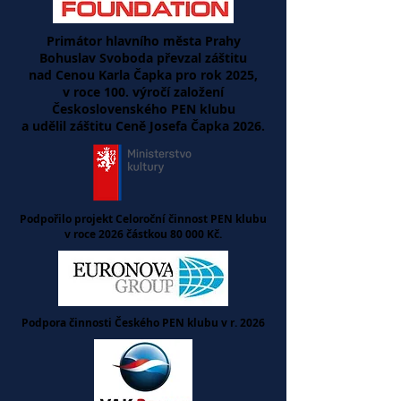
Primátor hlavního města Prahy
Bohuslav Svoboda převzal záštitu
nad
Cenou Karla Čapka pro rok 2025,
v roce 100. výročí založení
Československého PEN klubu
a udělil záštitu Ceně Josefa Čapka 2026.
Podpořilo projekt Celoroční činnost PEN klubu
v roce 2026 částkou 80 000 Kč.
Podpora činnosti Českého PEN klubu
v r. 2026