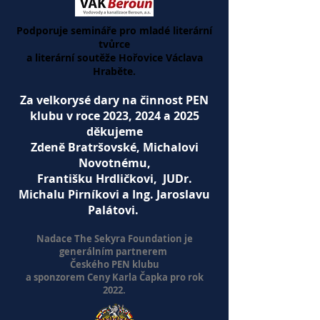
Podporuje semináře pro mladé literární
tvůrce
a
literární soutěže Hořovice Václava
Hraběte.
Za velkorysé dary na činnost PEN
klubu v roce 2023, 2024 a 2025
děkujeme
Zdeně Bratršovské, Michalovi
Novotnému,
Františku Hrdličkovi, JUDr.
Michalu Pirníkovi a Ing. Jaroslavu
Palátovi.
Nadace The Sekyra Foundation
je
generálním partnerem
Českého PEN klubu
a sponzorem Ceny Karla Čapka pro rok
2022.