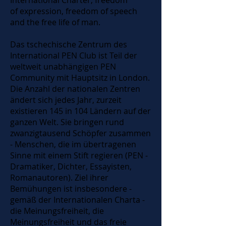
International Charter, freedom
of expression, freedom of speech
and the free life of man.
Das tschechische Zentrum des
International PEN Club ist Teil der
weltweit unabhängigen PEN
Community mit Hauptsitz in London.
Die Anzahl der nationalen Zentren
ändert sich jedes Jahr, zurzeit
existieren 145 in 104 Ländern auf der
ganzen Welt. Sie bringen rund
zwanzigtausend Schöpfer zusammen
- Menschen, die im übertragenen
Sinne mit einem Stift regieren (PEN -
Dramatiker, Dichter, Essayisten,
Romanautoren). Ziel ihrer
Bemühungen ist insbesondere -
gemäß der Internationalen Charta -
die Meinungsfreiheit, die
Meinungsfreiheit und das freie