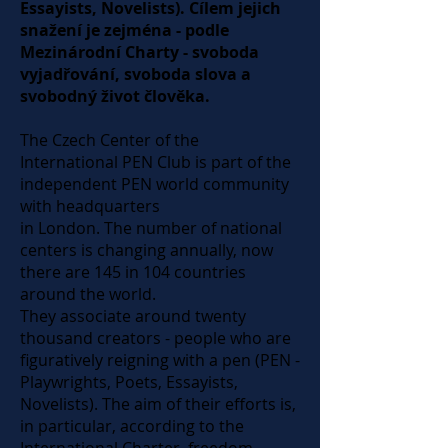
Essayists, Novelists). Cílem jejich
snažení je zejména - podle
Mezinárodní Charty - svoboda
vyjadřování, svoboda slova a
svobodný život člověka.
The Czech Center of the
International PEN Club is part of the
independent PEN world community
with headquarters
in London. The number of national
centers is changing annually, now
there are 145 in 104 countries
around the world.
They associate around twenty
thousand creators - people who are
figuratively reigning with a pen (PEN -
Playwrights, Poets, Essayists,
Novelists). The aim of their efforts is,
in particular, according to the