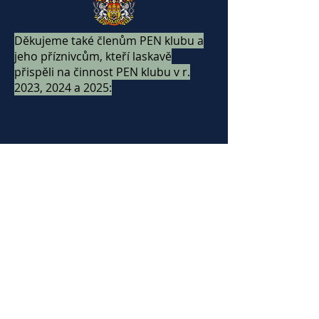
Děkujeme také členům PEN klubu a
jeho příznivcům, kteří laskavě
přispěli na činnost PEN klubu v r.
2023, 2024 a 2025:
Vavřín V. 1 000
Haškovcová H. 1 000
Schwarzenberg K. 50 000