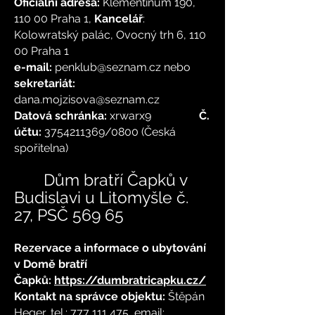
Oficiální adresa:
Klementinum 190,
110 00 Praha 1,
Kancelář
:
Kolowratský palác, Ovocný trh 6, 110
00 Praha 1
e-mail:
penklub@seznam.cz
nebo
sekretariát:
dana.mojzisova@seznam.cz
Datová schránka:
xrwarx9
Č.
účtu:
3754211369
/0800 (Česká
spořitelna)
Dům bratří Čapků v
Budislavi u Litomyšle č.
27, PSČ 569 65
Rezervace a informace o ubytování
v Domě bratří
Čapků:
https://dumbratricapku.cz/
Kontakt na správce objektu:
Štěpán
Heger, tel.:
777 111 475
, email: