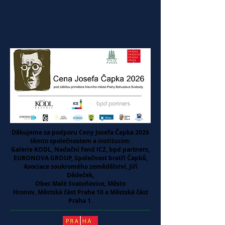
Děkujeme za podporu Ceny Josefa Čapka 2026
těmto společnostem a institucím:
Galerie KODL, Nadační fond ICZ, bpd partners,
EURONOVA GROUP, Společnost bratří Čapků,
Asociace soukromého zemědělství, Jiří
Dědeček,
Obec Malé Svatoňovice, Město
Hronov,
Městská část Praha 10 a Městská část
Praha 1.