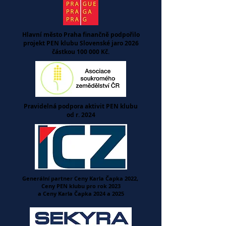
Hlavní město Praha finančně podpořilo
projekt PEN klubu Slovenské jaro 2026
částkou 100 000 Kč.
Pravidelná podpora aktivit PEN klubu
od r. 2024
Generální partner Ceny Karla Čapka 2022,
Ceny PEN klubu pro rok 2023
a Ceny Karla Čapka 2024 a 2025