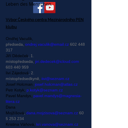
Leben des Menschen.
Výbor Českého centra Mezinárodního PEN
klubu
Ondřej Vaculík,
předseda,
ondrej.vaculik@email.cz
602 448
317
Jiří Dědeček
, 1.
místopředseda,
jiri.dedecek@icloud.com
603 440 959
Iivi Zájedová
,
2.
místopředsedkyně,
iivi@seznam.cz
Josef Holcman
,
josef.holcman@atlas.cz
Petr Kotyk,
p.kotyk@seznam.cz
Pavel Mandys,
pavel.mandys@magnesia-
litera.cz
Dana
Mojžíšová
,
dana.mojzisova@seznam.cz
60
5 253 234
Kristina Váňová,
kri.vanova@seznam.cz