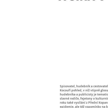
Spisovatel, hudebník a cestovatel
Kocouří pohled, v níž vtipně glos
hudebníka a publicisty je temati
slavné rodiče, fejetony o kulturní
roku také vysílání z Přední Kopan
epidemie, ale též vzpomínky na k