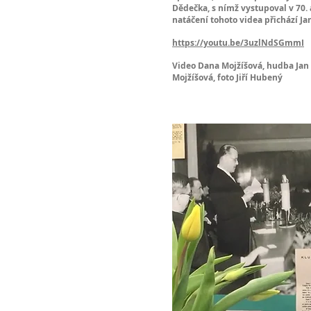
Dědečka, s nímž vystupoval v 70. 
natáčení tohoto videa přichází Ja
https://youtu.be/3uzlNdSGmmI
Video Dana Mojžíšová, hudba Jan 
Mojžíšová, foto Jiří Hubený