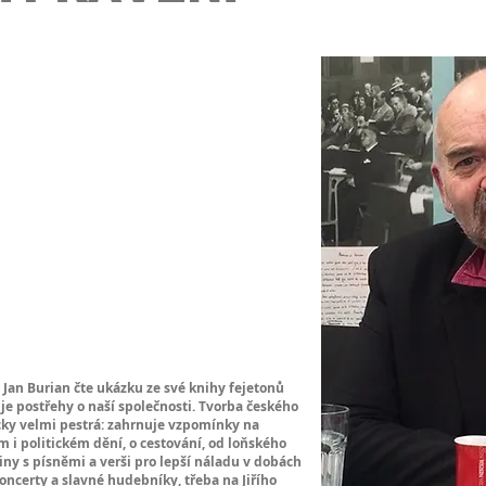
 Jan Burian čte ukázku ze své knihy fejetonů
uje postřehy o naší společnosti. Tvorba českého
cky velmi pestrá: zahrnuje vzpomínky na
m i politickém dění, o cestování, od loňského
iny s písněmi a verši pro lepší náladu v dobách
oncerty a slavné hudebníky, třeba na Jiřího