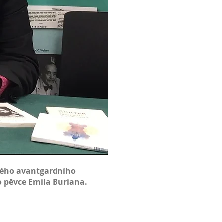
ského avantgardního
o pěvce
Emila Buriana
.