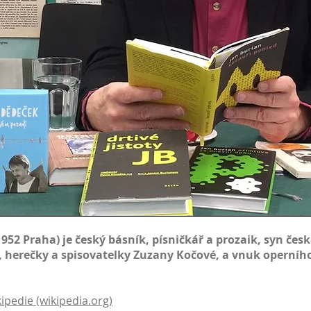
1952
Praha
) je
český
básník, písničkář a prozaik, syn če
, herečky a spisovatelky
Zuzany Kočové
, a vnuk operníh
kipedie (wikipedia.org)