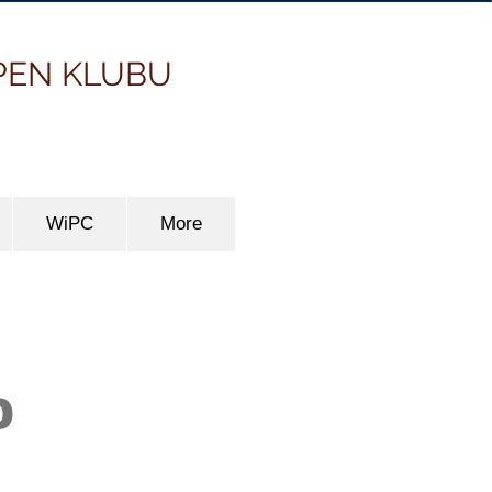
PEN KLUBU
WiPC
More
D