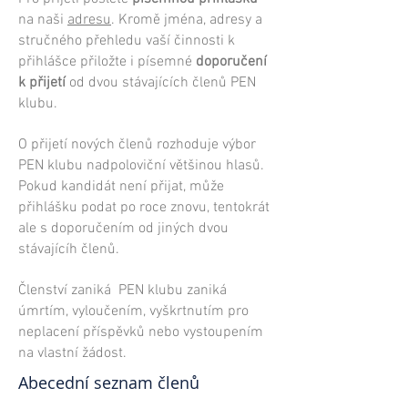
na naši
adresu
. Kromě jména, adresy a
stručného přehledu vaší činnosti k
přihlášce přiložte i písemné
doporučení
k přijetí
od dvou stávajících členů PEN
klubu.
O přijetí nových členů rozhoduje výbor
PEN klubu nadpoloviční většinou hlasů.
Pokud kandidát není přijat, může
přihlášku podat po roce znovu, tentokrát
ale s doporučením od jiných dvou
stávajícíh členů.
Členství zaniká PEN klubu zaniká
úmrtím, vyloučením, vyškrtnutím pro
neplacení příspěvků nebo vystoupením
na vlastní žádost.
Abecední seznam členů