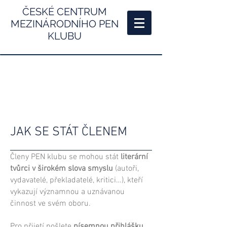
ČESKÉ CENTRUM
MEZINÁRODNÍHO PEN
KLUBU
JAK SE STÁT ČLENEM
Členy PEN klubu se mohou stát
literární
tvůrci v širokém slova smyslu
(autoři,
vydavatelé, překladatelé, kritici…), kteří
vykazují významnou a uznávanou
činnost ve svém oboru.
Pro přijetí pošlete
písemnou přihlášku