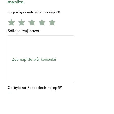
myslíte.
Jak jste byli s nahrávkam spokojení?
Sdílejte svůj názor
Co bylo na Podcastech nejlepší?
Obsah
Lidé
Hudba
Váš e‑mail