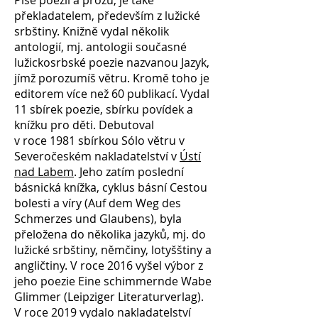
Píše poezii a prózu, je také
překladatelem, především z lužické
srbštiny. Knižně vydal několik
antologií, mj. antologii současné
lužickosrbské poezie nazvanou Jazyk,
jímž porozumíš větru. Kromě toho je
editorem více než 60 publikací. Vydal
11 sbírek poezie, sbírku povídek a
knížku pro děti. Debutoval
v roce 1981 sbírkou Sólo větru v
Severočeském nakladatelství v
Ústí
nad Labem
. Jeho zatím poslední
básnická knížka, cyklus básní Cestou
bolesti a víry (Auf dem Weg des
Schmerzes und Glaubens), byla
přeložena do několika jazyků, mj. do
lužické srbštiny, němčiny, lotyšštiny a
angličtiny. V roce 2016 vyšel výbor z
jeho poezie Eine schimmernde Wabe
Glimmer (Leipziger Literaturverlag).
V roce 2019 vydalo nakladatelství