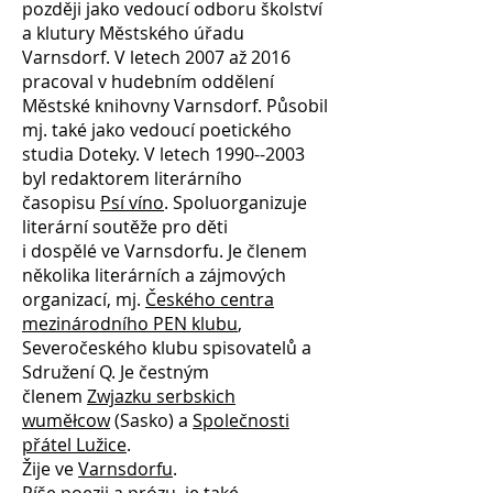
později jako vedoucí odboru školství
a klutury Městského úřadu
Varnsdorf. V letech 2007 až 2016
pracoval v hudebním oddělení
Městské knihovny Varnsdorf. Působil
mj. také jako vedoucí poetického
studia Doteky. V letech 1990--2003
byl redaktorem literárního
časopisu
Psí víno
. Spoluorganizuje
literární soutěže pro děti
i dospělé ve Varnsdorfu. Je členem
několika literárních a zájmových
organizací, mj.
Českého centra
mezinárodního PEN klubu
,
Severočeského klubu spisovatelů a
Sdružení Q. Je čestným
členem
Zwjazku serbskich
wuměłcow
(Sasko) a
Společnosti
přátel Lužice
.
Žije ve
Varnsdorfu
.