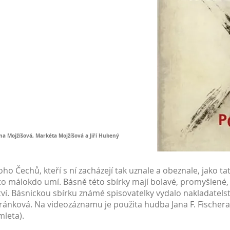
Dana Mojžíšová, Markéta Mojžíšová a Jiří Hubený
 Čechů, kteří s ní zacházejí tak uznale a obeznale, jako tato
ť to málokdo umí. Básně této sbírky mají bolavé, promyšlené
ví.
Básnickou sbírku známé spisovatelky vydalo nakladatelst
fránková. Na videozáznamu je použita hudba Jana F. Fischera 
leta).