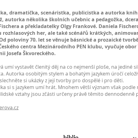
lka
,
dramatička
,
scenáristka
,
publicistka
a
autorka
knih
ž
, autorka několika školních
učebnic
a
pedagožka
, dce
Fischera
a překladatelky Olgy Frankové. Daniela Fischer
 rozhlasových her, ale také scénářů krátkých, animovan
 Od poloviny 70. let se věnuje básnické a prozaické tvorbě
u Českého centra Mezinárodního PEN klubu, vyučuje obor 
mii Josefa Škvoreckého.
á umí vystavět členitý děj na co nejmenší ploše, na jediné si
ota. Autorka osobitým stylem a bohatým jazykem úročí celoži
oslechněte si ukázky z její tvorby pro dospělé i pro děti.
lka si s jazykem umí hrát. Mnohem větší význam však podle 
ilidské vztahy jsou zčásti určeny právě těmito dennodenně
erova.cz