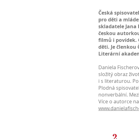
Česká
spisovate
pro
děti
a
mláde
skladatele
Jana 
českou autorkou
filmů i povídek.
děti. Je členko
Literární akade
Daniela Fischerov
složitý obraz živ
i s literaturou. P
Plodná spisovate
nonverbální. Mez
Více o autorce na
www.danielafisch