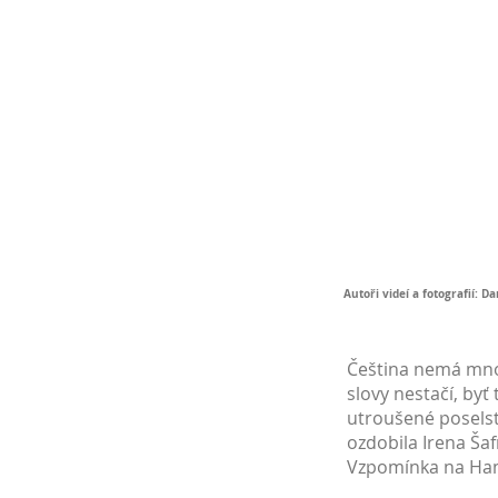
Autoři videí a fotografií: 
Čeština nemá mnoho
slovy nestačí, by
utroušené poselst
ozdobila Irena Ša
Vzpomínka na Ham