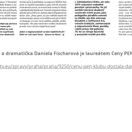
 a dramatička Daniela Fischerová je laureátem Ceny PE
a
atv.eu/zpravy/praha/praha/9250/cenu-pen-klubu-dostala-dan