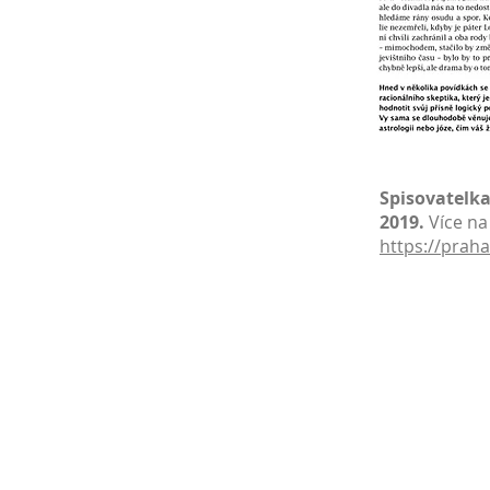
Spisovatelka
2019.
Více n
https://prah