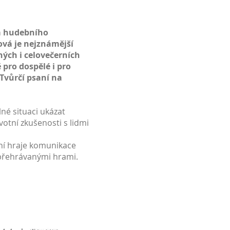
ra hudebního
ová je nejznámější
ých i celovečerních
 pro dospělé i pro
Tvůrčí psaní na
lné situaci ukázat
votní zkušenosti s lidmi
ní hraje komunikace
 přehrávanými hrami.