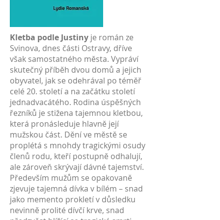
Kletba podle Justiny
je román ze
Svinova, dnes části Ostravy, dříve
však samostatného města. Vypráví
skutečný příběh dvou domů a jejich
obyvatel, jak se odehrával po téměř
celé 20. století a na začátku století
jednadvacátého. Rodina úspěšných
řezníků je stižena tajemnou kletbou,
která pronásleduje hlavně její
mužskou část. Dění ve městě se
proplétá s mnohdy tragickými osudy
členů rodu, kteří postupně odhalují,
ale zároveň skrývají dávné tajemství.
Především mužům se opakovaně
zjevuje tajemná dívka v bílém – snad
jako memento prokletí v důsledku
nevinně prolité dívčí krve, snad