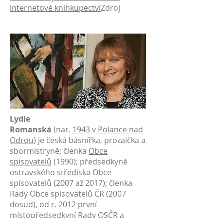
internetové knihkupectví
Zdroj
Lydie
Romanská
(nar.
1943
v
Polance nad
Odrou
) je česká básnířka, prozaička a
sbormistryně; členka
Obce
spisovatelů
(1990); předsedkyně
ostravského střediska Obce
spisovatelů (2007 až 2017); členka
Rady Obce spisovatelů ČR (2007
dosud), od r. 2012 první
místopředsedkyní Rady OSČR a