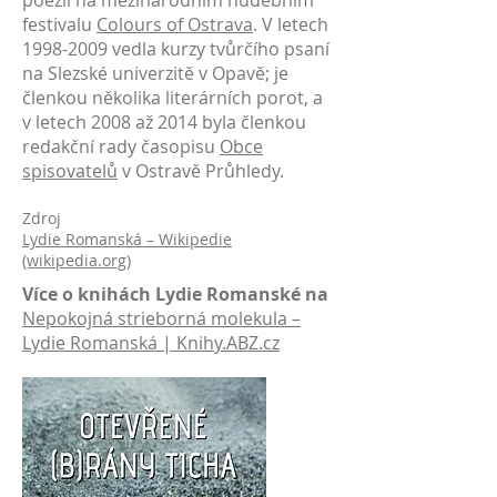
poezii na mezinárodním hudebním
festivalu
Colours of Ostrava
. V letech
1998-2009 vedla kurzy tvůrčího psaní
na Slezské univerzitě v Opavě; je
členkou několika literárních porot, a
v letech 2008 až 2014 byla členkou
redakční rady časopisu
Obce
spisovatelů
v Ostravě Průhledy.
Zdroj
Lydie Romanská – Wikipedie
(wikipedia.org)
Více o knihách Lydie Romanské na
Nepokojná strieborná molekula –
Lydie Romanská | Knihy.ABZ.cz