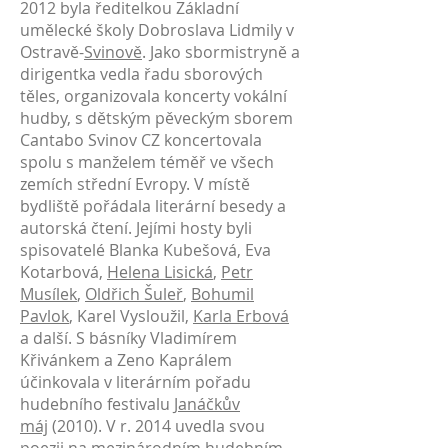
2012 byla ředitelkou Základní
umělecké školy Dobroslava Lidmily v
Ostravě-
Svinově
. Jako sbormistryně a
dirigentka vedla řadu sborových
těles, organizovala koncerty vokální
hudby, s dětským pěveckým sborem
Cantabo Svinov CZ koncertovala
spolu s manželem téměř ve všech
zemích střední Evropy. V místě
bydliště pořádala literární besedy a
autorská čtení. Jejími hosty byli
spisovatelé Blanka Kubešová, Eva
Kotarbová,
Helena Lisická
,
Petr
Musílek
,
Oldřich Šuleř
,
Bohumil
Pavlok
, Karel Vysloužil,
Karla Erbová
a další. S básníky Vladimírem
Křivánkem a Zeno Kaprálem
účinkovala v literárním pořadu
hudebního festivalu
Janáčkův
máj
(2010). V r. 2014 uvedla svou