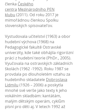
členka
Českého
centra
Mezinárodního PEN
klubu
(2011). Od roku 2017 je
mimořádnou členkou Spolku
slovenských spisovatel'ov.
Vystudovala učitelství (1963) a obor
hudební výchova (1968) na
Pedagogické fakultě Ostravské
univerzity, kde také obhájila rigorózní
práci z hudební teorie (PhDr., 2005).
Vyučovala na ostravských základních
školách
(1962 -1992)
. Roku 1987 se
provdala po dlouholetém vztahu za
hudebního skladatele
Dobroslava
Lidmilu
(1926 – 2006) a poskytla
mnohé své verše jako texty k jeho
vokálním skladbám: kantátám,
malým dětským operám, cyklům
písní pro děti aj. V letech 1992 až