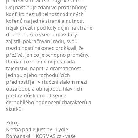
předzvěst blížící se tragické smrti.
Děj nastiňuje zdánlivě protichůdný
konflikt: nezrušitelnost rodinných
kořenů na jedné straně a nutnost
nějak přežít i pod koly dějin na straně
druhé. Ti, kdo všemu navzdory
zajistili pokračování rodu, svou
nezdolností nakonec prokázali, že
přežívá, jen co je schopno proměny.
Román rozhodně nepostrádá
tajemství, napětí a dramatičnost.
Jednou z jeho rozhodujících
předností je i virtuózní slalom mezi
obžalobou a obhajobou hlavních
postav, důsledná absence
černobílého hodnocení charakterů a
skutků.
Zdroj:
Kletba podle Justiny - Lydie
Romanská | KOSMAS.cz - vaše