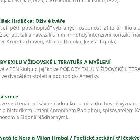
ojáka Švejka (1923) a Posledních dnů lidstva (1922).
šek Hrdlička: Oživlé tváře
ceti pěti "povahopisů" vybraných osobností z literárního a u
iž se potkali a navázali s nimi mnohdy intenzivní kontakt 
Ester Krumbachovou, Alfreda Radoka, Josefa Topola).
OBY EXILU V ŽIDOVSKÉ LITERATUŘE A MYŠLENÍ
vé v PEN klubu o její knize PODOBY EXILU V ŽIDOVSKÉ LITE
 ve dvacátém století a odchod do Ameriky.
á srdce
vé se čtenář setkává s řadou kulturně a duchovně významný
m a historikem umění Antonínem Podlahou, spisovatelem K
esem a Sidonií Nádhernými.
atálie Nera a Milan Hrabal / Poetické setkání tří český