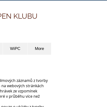
PEN KLUBU
WiPC
More
 filmových záznamů z tvorby
 – na webových stránkách
hrávek ze vzpomínek
teré v průběhu více než
, pouze o ukázky z tvorby