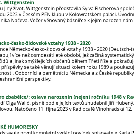
t. Wittgenstein
Jiný život. Wittgenstein představila Sylva Fischerová spole
du 2023 v Českém PEN klubu v Kolowratském paláci. Úvodní
Monika Načeva. Večer věnovaný básnířce k jejím narozeninám 
ko-česko-židovské vztahy 1938 - 2020
ence Německo-česko-židovské vztahy 1938 - 2020 (Deutsch-t
apují více než osmdesátileté období, jež začíná systematic
dů a jinak smýšlejících občanů během Třetí říše a pokraču
 příspěvky se také věnují situaci kolem roku 1989 a poukazu
nosti. Odborníci a pamětníci z Německa a z České republiky o
řeshraniční perspektivy.
pro zbabělce/: oslava narozenin (nejen) ročníku 1948 v Ra
lga Walló, písně podle jejích textů zhudebnil Jiří Hubený, h
lovou. Natočeno 11. října 2023 v Radiocafé Vinohradská 12, 
NSKÉ HUMORESKY
dstavuje první kompletní vydání povídek spisovatele Karla P