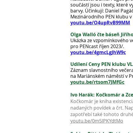
součástí jsou i texty, kter
barvy. Účinkují: Daniel Pagá
Mezinárodního PEN klubu v 
youtu.be/O4upRvB99MM
Olga Walló čte báseň Jiříh
Ukázka ze vzpomínkového več
pro PENcast říjen 2023/.
youtu.be/4gmcLgJhW9c
Udílení Ceny PEN klubu V
Záznam slavnostního večera 
na Mariánském náměstí v Pra
youtu.be/rtsom7JMfGc
Ivo Harák: Kočkomár a Zce
Kočkomár je kniha existenci
nadaných povídek a črt. Na
zapotřebí také tohoto druh
youtu.be/0m5lPKYdtMo