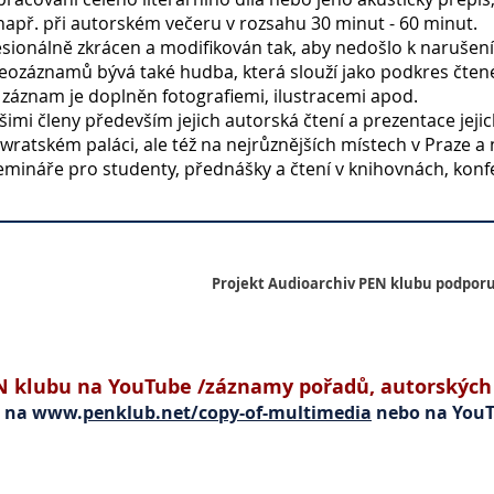
apř. při autorském večeru v rozsahu 30 minut - 60 minut.
sionálně zkrácen a modifikován tak, aby nedošlo k narušení p
deozáznamů bývá také hudba, která slouží jako podkres čten
 záznam je doplněn fotografiemi, ilustracemi apod.
imi členy především jejich autorská čtení a prezentace jeji
owratském paláci
, ale též na nejrůznějších místech v Praze a
mináře pro studenty, přednášky a čtení v knihovnách, konf
Projekt Audioarchiv PEN klubu
podporu
N klubu na YouTube /záznamy pořadů, autorských 
ké na ww
w.
penklub.net/copy-of-multimedia
nebo na You