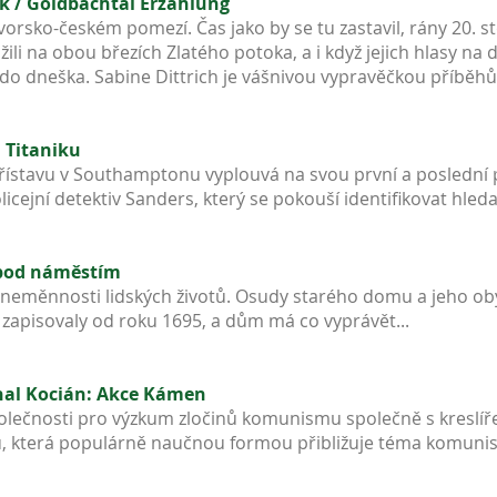
ok / Goldbachtal Erzählung
rsko-českém pomezí. Čas jako by se tu zastavil, rány 20. st
dé žili na obou březích Zlatého potoka, a i když jejich hlasy 
 do dneška. Sabine Dittrich je vášnivou vypravěčkou příběhů
a Titaniku
přístavu v Southamptonu vyplouvá na svou první a poslední p
licejní detektiv Sanders, který se pokouší identifikovat hled
pod náměstím
 neměnnosti lidských životů. Osudy starého domu a jeho o
 zapisovaly od roku 1695, a dům má co vyprávět...
hal Kocián: Akce Kámen
polečnosti pro výzkum zločinů komunismu společně s kresl
, která populárně naučnou formou přibližuje téma komunist