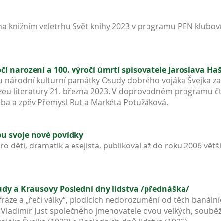
na knižním veletrhu Svět knihy 2023 v programu PEN klubov
čí narození a 100. výročí úmrtí spisovatele Jaroslava Ha
u národní kulturní památky Osudy dobrého vojáka Švejka za
eu literatury 21. března 2023. V doprovodném programu čte
dba a zpěv Přemysl Rut a Markéta Potužáková.
bu svoje nové povídky
 pro děti, dramatik a esejista, publikoval až do roku 2006 
udy a Krausovy Poslední dny lidstva /přednáška/
 fráze a „řeči války“, plodících nedorozumění od těch banáln
 Vladimír Just společného jmenovatele dvou velkých, souběžn