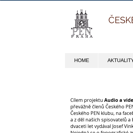
ČESK
HOME
AKTUALIT
Cílem projektu
Audio a vid
převážně členů Českého PEN
Českého PEN klubu, na face
a z děl našich spisovatelů a
dvaceti let vydával Josef V
Nejedná se o fonografické zp