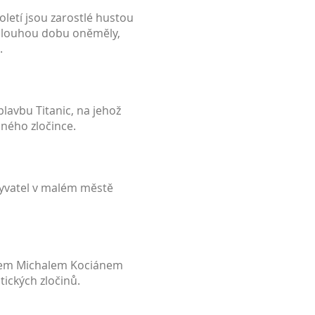
oletí jsou zarostlé hustou
na dlouhou dobu oněměly,
.
lavbu Titanic, na jehož
aného zločince.
byvatel v malém městě
ířem Michalem Kociánem
ických zločinů.