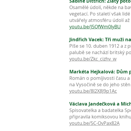
Sabine Dittrich: Zlatý pot
Osamělé údolí, někde na bavo
vegetací. Po staletí však li
utvářely atmosféru údolí až
youtu.be/J5QfWm0IyBU
Jindřich Vacek: Tři muži n
Píše se 10. duben 1912 a z 
palubě se nachází britský po
youtu.be/Zkc_cizhv_w
Markéta Hejkalová: Dům 
Román o pomíjivosti času a
na Vysočině se do jeho stěn
youtu.be/8I2X8J9p1Ac
Václava Jandečková a Mic
Spisovatelka a badatelka S
připravila komiksovou knihu
youtu.be/5C-OvPax82A