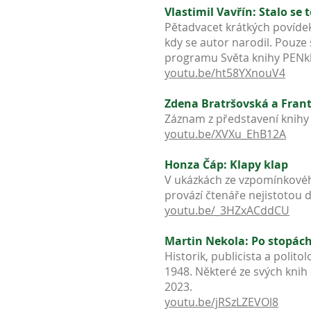
Vlastimil Vavřín: Stalo se 
Pětadvacet krátkých povíde
kdy se autor narodil. Pouz
programu Světa knihy PENklu
youtu.be/ht58YXnouV4
Zdena Bratršovská a Františ
Záznam z představení knihy
youtu.be/XVXu_EhB12A
Honza Čáp: Klapy klap
V ukázkách ze vzpomínkovéh
provází čtenáře nejistotou d
youtu.be/_3HZxACddCU
Martin Nekola: Po stopác
Historik, publicista a polit
1948. Některé ze svých knih
2023.
youtu.be/jRSzLZEVOl8