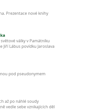
na. Prezentace nové knihy
ška
 světové války v Památníku
 Jiří Lábus povídku Jaroslava
většinou pod pseudonymem
ích až po náhlé soudy
ě vedle sebe vznikajících děl