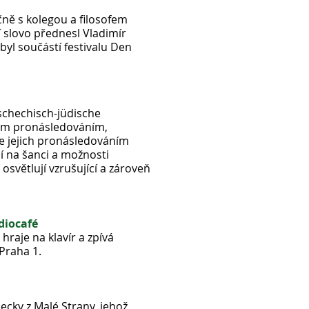
čně s kolegou a filosofem
 slovo přednesl Vladimír
byl součástí festivalu Den
schechisch-jüdische
kým pronásledováním,
je jejich pronásledováním
jí na šanci a možnosti
světlují vzrušující a zároveň
diocafé
raje na klavír a zpívá
Praha 1.
ecky z Malé Strany, jehož