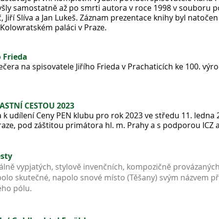
é vyšly samostatně až po smrti autora v roce 1998 v soubor
č, Jiří Slíva a Jan Lukeš. Záznam prezentace knihy byl natoče
Kolowratském paláci v Praze.
o Frieda
era na spisovatele Jiřího Frieda v Prachaticích ke 100. výr
LASTNÍ CESTOU 2023
k udílení Ceny PEN klubu pro rok 2023 ve středu 11. ledna 
ze, pod záštitou primátora hl. m. Prahy a s podporou ICZ a
sty
álně vypjatých, stylově invenčních, kompozičně provázanýc
polo skutečné, napolo snové místo (Těšany) svým názvem př
ého pólu.