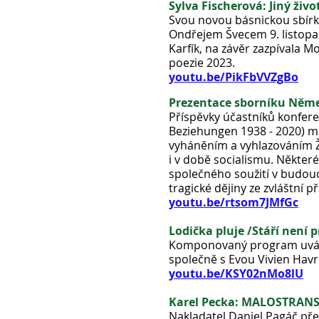
Sylva Fischerová: Jiný živo
Svou novou básnickou sbírku 
Ondřejem Švecem 9. listopa
Karfík, na závěr zazpívala 
poezie 2023.
youtu.be/PikFbVVZgBo
Prezentace s
borníku Němec
Příspěvky účastníků konfer
Beziehungen 1938 - 2020) m
vyháněním a vyhlazováním Ži
i v době socialismu. Některé
společného soužití v budouc
tragické dějiny ze zvláštní p
youtu.be/rtsom7JMfGc
Lodička pluje /Stáří není 
Komponovaný program uvádí O
společně s Evou Vivien Havr
youtu.be/KSY02nMo8lU
Karel Pecka: MALOSTRA
Nakladatel Daniel Pagáč pře