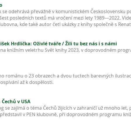
to
k se odehrává převážně v komunistickém Československu p
e šest posledních textů má vročení mezi lety 1989—2022. V
bovna, kde také autor četl ukázky z knihy společně s Rena
ek Hrdlička: Oživlé tváře / Žili tu bez nás i s námi
 na knižním veletrhu Svět knihy 2023, v doprovodném pro
o románu o 23 obrazech a dvou tuctech barevných ilustra
ospívání až k dospělosti.
h Čechů v USA
olog se zajímá o téma Čechů žijících v zahraničí už mnoho let
 představil v PEN klubovně, při doprovodném programu kniž