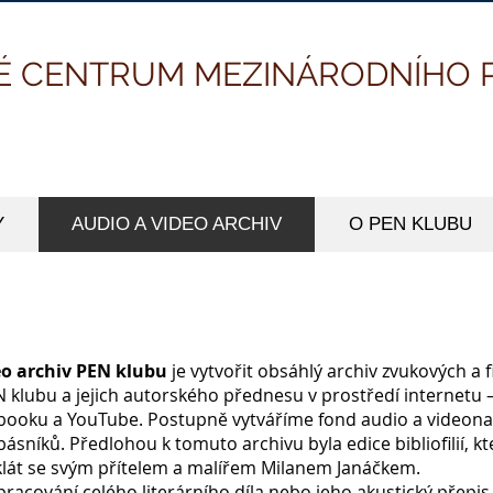
É CENTRUM MEZINÁRODNÍHO 
Y
AUDIO A VIDEO ARCHIV
O PEN KLUBU
eo archiv PEN klubu
je vytvořit obsáhlý archiv zvukových a
 klubu a jejich autorského přednesu v prostředí internetu
booku a YouTube. Postupně vytváříme fond audio a
videona
 básníků.
Předlohou k tomuto archivu byla edice bibliofilií, k
inklát se svým přítelem a malířem Milanem Janáčkem.
racování celého literárního díla nebo jeho akustický přepis