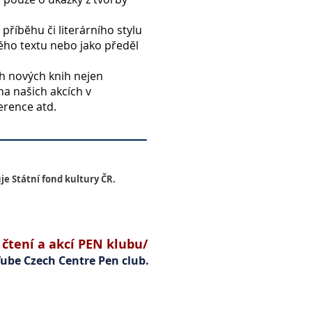
říběhu či literárního stylu
ého textu nebo jako předěl
ch nových knih nejen
 na našich akcích v
erence atd.
je Státní fond kultury ČR.
čtení a akcí PEN klubu/
Tube
Czech Centre Pen club.