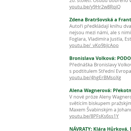
20. století: Osudů dobrého v
youtu.be/y9Hr2w8RqiQ
Zdena Bratršovská a Franti
Autoři předkládají knihu dva
nejsou mezi námi, ale s nim
Foglara, Vladimíra Justla, 
youtu.be/_vKo9bJcAoo
Bronislava Volková: POD
Přednáška Bronislavy Volko
s podtitulem Střední Evropa
youtu.be/4hgErBMsoXg
Alena Wagnerová: Překotn
V nové próze Aleny Wagnero
světícím biskupem pražský
Maxem Švabinským a Johann
youtu.be/8PFsKs6ss1Y
NÁVRATY: Klára Hůrková, N