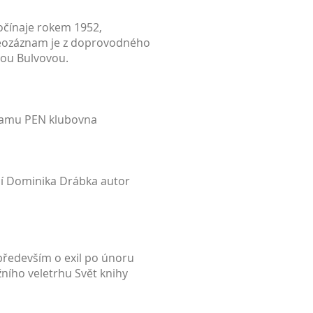
očínaje rokem 1952,
ideozáznam je z doprovodného
tou Bulvovou.
gramu PEN klubovna
cí Dominika Drábka autor
, především o exil po únoru
ního veletrhu Svět knihy