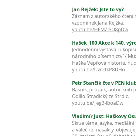
J
an Rejžek: Jste to vy?
Záznam z autorského čtení 
vzpomínek Jana Rejžka.
youtu.be/HEMZiSQ8pDw
Hašek_100 Akce k 140. výro
Jednodenní výstava rukopis
národního písemnictví / Muz
Haška Vepřová historie, hu
youtu.be/Uzr2tkP8DHo
Petr Stančík čte v PEN klu
Básník, prozaik, autor knih
Odillo Stradický ze Strdic.
youtu.be/_eg3-lboaDw
Vladimír Just: Haškovy Os
Skrze téma jazyka, mediální
a válečné masakry, objevuje