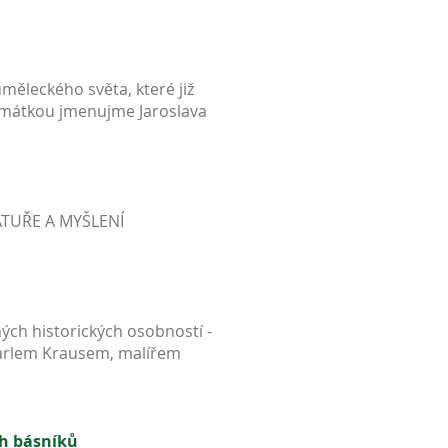
měleckého světa, které již
(namátkou jmenujme Jaroslava
RATUŘE A MYŠLENÍ
ch historických osobností -
arlem Krausem, malířem
ch básníků