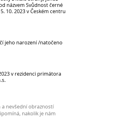
u pod názvem Svůdnost černé
n 5. 10. 2023 v Českém centru
očí jeho narození /natočeno
2023 v rezidenci primátora
.s.
h a nevšední obrazností
ipomíná, nakolik je nám