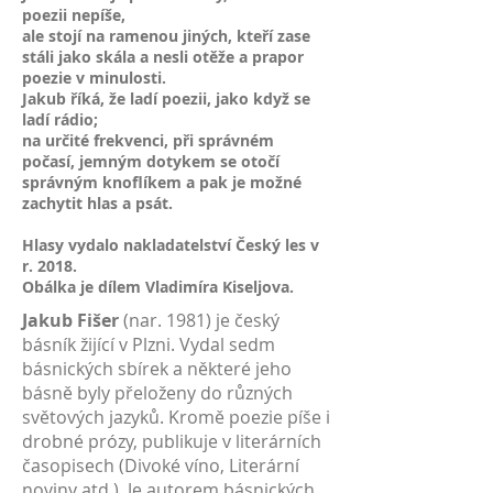
poezii nepíše,
ale stojí na ramenou jiných, kteří zase
stáli jako skála a nesli otěže a prapor
poezie v minulosti.
Jakub říká, že ladí poezii, jako když se
ladí rádio;
na určité frekvenci, při správném
počasí, jemným dotykem se otočí
správným knoflíkem a pak je možné
zachytit hlas a psát.
Hlasy vydalo nakladatelství Český les v
r. 2018.
Obálka je dílem Vladimíra Kiseljova.
Jakub Fišer
(nar. 1981) je český
básník žijící v Plzni. Vydal sedm
básnických sbírek a některé jeho
básně byly přeloženy do různých
světových jazyků. Kromě poezie píše i
drobné prózy, publikuje v literárních
časopisech (Divoké víno, Literární
noviny atd.). Je autorem básnických