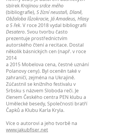
sbírek
Krajinou srdce mého
(bibliografie),
S žízní neustaň, Dlaně,
Obžaloba lůzokracie, Já Amadeus, Hlasy
a 5 řek
. V roce 2018 vydal bibliografii
Desatero
. Svou tvorbu často
prezentuje prostřednictvím
autorského čtení a recitace. Dostal
několik básnických cen (např. v roce
2014
a 2015 Mobelova cena, čestné uznání
Polanovy ceny). Byl oceněn také v
zahraničí, zejména na Ukrajině.
Zúčastnil se knižního festivalu v
Srbsku s názvem Sloboda reči. Je
členem Českého centra PEN klubu a
Umělecké besedy, Společnosti bratří
Čapků a Klubu Karla Kryla.
Více o autorovi a jeho tvorbě na
www.jakubfiser.net