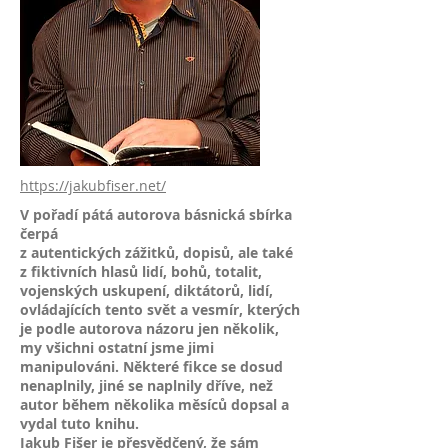
https://jakubfiser.net/
V pořadí pátá autorova básnická sbírka
čerpá
z autentických zážitků, dopisů, ale také
z fiktivních hlasů lidí, bohů, totalit,
vojenských uskupení, diktátorů, lidí,
ovládajících tento svět a vesmír, kterých
je podle autorova názoru jen několik,
my všichni ostatní jsme jimi
manipulováni. Některé fikce se dosud
nenaplnily, jiné se naplnily dříve, než
autor během několika měsíců dopsal a
vydal tuto knihu.
Jakub Fišer je přesvědčený, že sám