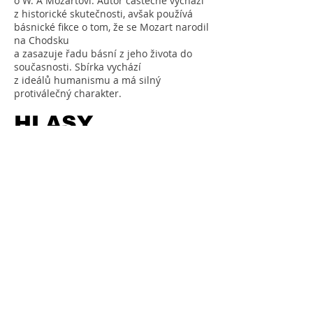
o W. A Mozartovi. Autor částečně vychází
z historické skutečnosti, avšak používá
básnické fikce o tom, že se Mozart narodil
na Chodsku
a zasazuje řadu básní z jeho života do
současnosti. Sbírka vychází
z ideálů humanismu a má silný
protiválečný charakter.
HLASY
Video natočil Jakub Fišer, krestivní
spolupráce a presentace Markéta
Mojžíšová, Dana Mojžíšová a Jiří
Hubený.