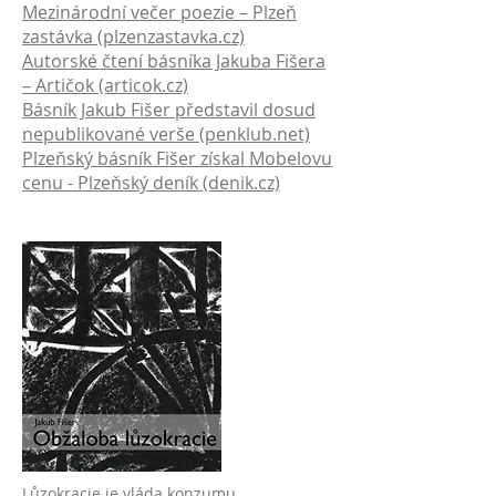
Mezinárodní večer poezie – Plzeň
zastávka (plzenzastavka.cz)
Autorské čtení básníka Jakuba Fišera
– Artičok (articok.cz)
Básník Jakub Fišer představil dosud
nepublikované verše (penklub.net)
Plzeňský básník Fišer získal Mobelovu
cenu - Plzeňský deník (denik.cz)
Lůzokracie je vláda konzumu