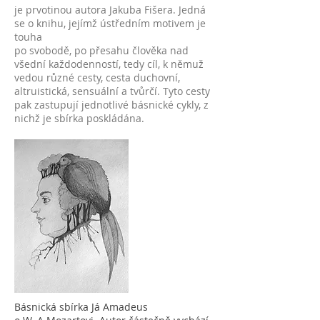
je prvotinou autora Jakuba Fišera. Jedná
se o knihu, jejímž ústředním motivem je
touha
po svobodě, po přesahu člověka nad
všední každodenností, tedy cíl, k němuž
vedou různé cesty, cesta duchovní,
altruistická, sensuální a tvůrčí. Tyto cesty
pak zastupují jednotlivé básnické cykly, z
nichž je sbírka poskládána.
Básnická sbírka Já Amadeus