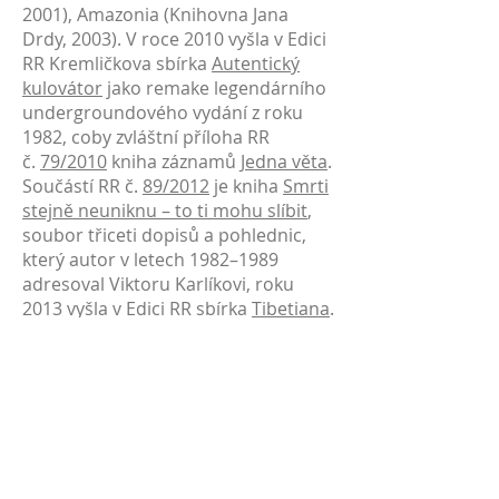
2001), Amazonia (Knihovna Jana
Drdy, 2003). V roce 2010 vyšla v Edici
RR Kremličkova sbírka
Autentický
kulovátor
jako remake legendárního
undergroundového vydání z roku
1982, coby zvláštní příloha RR
č.
79/2010
kniha záznamů
Jedna věta
.
Součástí RR č.
89/2012
je kniha
Smrti
stejně neuniknu – to ti mohu slíbit
,
soubor třiceti dopisů a pohlednic,
který autor v letech 1982–1989
adresoval Viktoru Karlíkovi, roku
2013 vyšla v Edici RR sbírka
Tibetiana
.
Jeho texty jsou zastoupeny
v antologii poesie druhé generace
undergroundu
U nás ve sklepě
. Vít
Kremlička je držitelem Ceny Jiřího
Ortena, nositelem Bronzové
a Stříbrné plakety Čestného dárce
krve Českého Červeného kříže