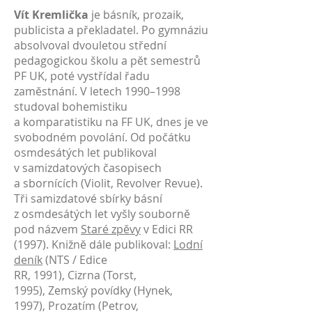
Vít Kremlička
je básník, prozaik,
publicista a překladatel. Po gymnáziu
absolvoval dvouletou střední
pedagogickou školu a pět semestrů
PF UK, poté vystřídal řadu
zaměstnání. V letech 1990–1998
studoval bohemistiku
a komparatistiku na FF UK, dnes je ve
svobodném povolání. Od počátku
osmdesátých let publikoval
v samizdatových časopisech
a sbornících (Violit, Revolver Revue).
Tři samizdatové sbírky básní
z osmdesátých let vyšly souborně
pod názvem
Staré zpěvy
v Edici RR
(1997). Knižně dále publikoval:
Lodní
deník
(NTS / Edice
RR, 1991), Cizrna (Torst,
1995), Zemský povídky (Hynek,
1997), Prozatím (Petrov,